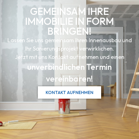
GEMEINSAM IHRE
IMMOBILIE IN FORM
BRINGEN!
Lassen Sie uns gemeinsam Ihren Innenausbau und
Ihr Sanierungsprojekt verwirklichen.
Jetzt mit uns Kontakt aufnehmen und einen
unverbindlichen Termin
vereinbaren!
KONTAKT AUFNEHMEN